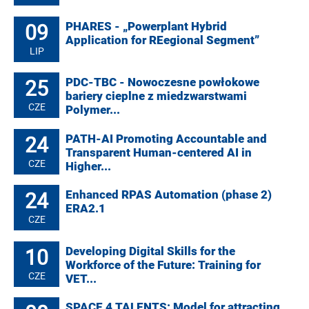
09
PHARES - „Powerplant Hybrid
Application for REegional Segment”
LIP
25
PDC-TBC - Nowoczesne powłokowe
bariery cieplne z miedzwarstwami
CZE
Polymer...
24
PATH-AI Promoting Accountable and
Transparent Human-centered AI in
CZE
Higher...
24
Enhanced RPAS Automation (phase 2)
ERA2.1
CZE
10
Developing Digital Skills for the
Workforce of the Future: Training for
CZE
VET...
SPACE 4 TALENTS: Model for attracting