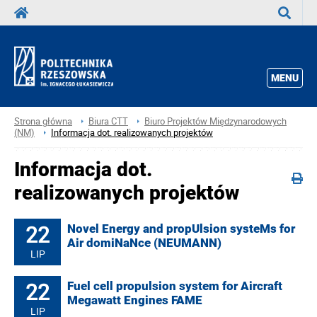
Wyszuka
MENU
Strona główna
Biura CTT
Biuro Projektów Międzynarodowych
(NM)
Informacja dot. realizowanych projektów
Informacja dot.
realizowanych projektów
22
Novel Energy and propUlsion systeMs for
Air domiNaNce (NEUMANN)
LIP
22
Fuel cell propulsion system for Aircraft
Megawatt Engines FAME
LIP