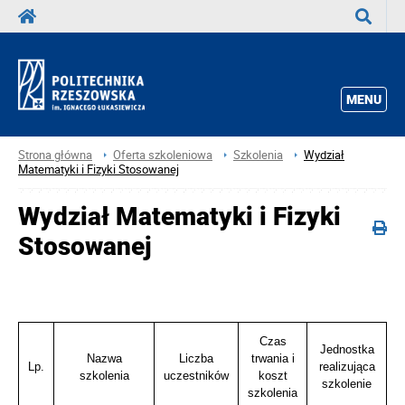
Wyszuka
MENU
Strona główna
Oferta szkoleniowa
Szkolenia
Wydział
Matematyki i Fizyki Stosowanej
Wydział Matematyki i Fizyki
Stosowanej
Czas
Jednostka
Nazwa
Liczba
trwania i
Lp.
realizująca
szkolenia
uczestników
koszt
szkolenie
szkolenia