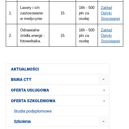
Lasery i ich
16h - 500
Zakład
1.
zastosowanie
15
pln za
Optyki
w medycynie.
osobę
Stosowanej
Odnawialne
16h - 500
Zakład
2.
źródła energii -
15
pln za
Optyki
fotowoltaika.
osobę
Stosowanej
AKTUALNOŚCI
BIURA CTT
OFERTA USŁUGOWA
OFERTA SZKOLENIOWA
Studia podyplomowe
Szkolenia