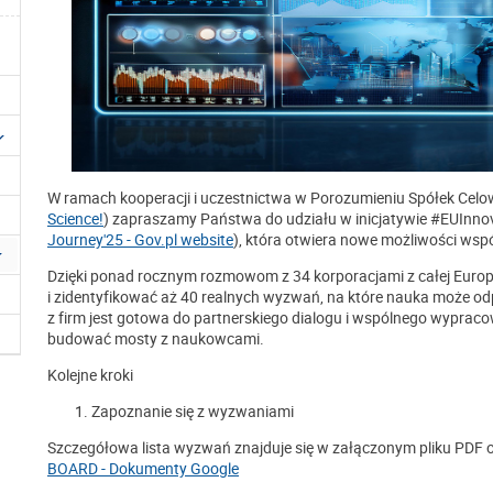
W ramach kooperacji i uczestnictwa w Porozumieniu Spółek Celo
Science!
) zapraszamy Państwa do udziału w inicjatywie #EUInno
Journey'25 - Gov.pl website
), która otwiera nowe możliwości wsp
Dzięki ponad rocznym rozmowom z 34 korporacjami z całej Europ
i zidentyfikować aż 40 realnych wyzwań, na które nauka może o
z firm jest gotowa do partnerskiego dialogu i wspólnego wypraco
budować mosty z naukowcami.
Kolejne kroki
Zapoznanie się z wyzwaniami
Szczegółowa lista wyzwań znajduje się w załączonym pliku PDF o
BOARD - Dokumenty Google