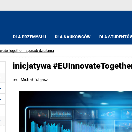
DLA PRZEMYSŁU
DLA NAUKOWCÓW
DLA STUDENTÓ
ovateTogether - sposób działania
inicjatywa #EUInnovateTogether
red.
Michał Tobjasz