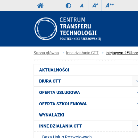
A
++
A
+
A
Strona główna
Inne działania CTT
inicjatywa #EUInn
AKTUALNOŚCI
BIURA CTT
OFERTA USŁUGOWA
OFERTA SZKOLENIOWA
WYNALAZKI
INNE DZIAŁANIA CTT
Baza Usług Rozwojowych