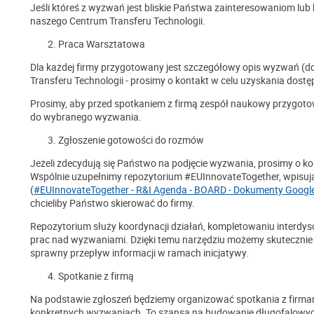
Jeśli któreś z wyzwań jest bliskie Państwa zainteresowaniom lu
naszego Centrum Transferu Technologii.
Praca Warsztatowa
Dla każdej firmy przygotowany jest szczegółowy opis wyzwań (
Transferu Technologii - prosimy o kontakt w celu uzyskania dostę
Prosimy, aby przed spotkaniem z firmą zespół naukowy przygoto
do wybranego wyzwania.
Zgłoszenie gotowości do rozmów
Jeżeli zdecydują się Państwo na podjęcie wyzwania, prosimy o k
Wspólnie uzupełnimy repozytorium #EUInnovateTogether, wpisują
(
#EUInnovateTogether - R&I Agenda - BOARD - Dokumenty Googl
chcieliby Państwo skierować do firmy.
Repozytorium służy koordynacji działań, kompletowaniu interdy
prac nad wyzwaniami. Dzięki temu narzędziu możemy skutecznie ł
sprawny przepływ informacji w ramach inicjatywy.
Spotkanie z firmą
Na podstawie zgłoszeń będziemy organizować spotkania z firmami
konkretnych wyzwaniach. To szansa na budowanie długofalowych r