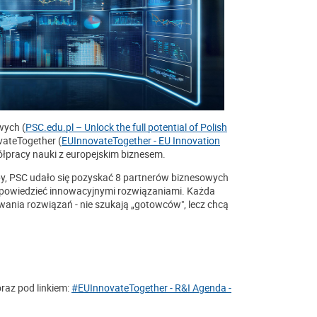
wych (
PSC.edu.pl – Unlock the full potential of Polish
vateTogether (
EUInnovateTogether - EU Innovation
ółpracy nauki z europejskim biznesem.
y, PSC udało się pozyskać 8 partnerów biznesowych
dpowiedzieć innowacyjnymi rozwiązaniami. Każda
wania rozwiązań - nie szukają „gotowców", lecz chcą
raz pod linkiem:
#EUInnovateTogether - R&I Agenda -