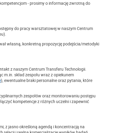
b kompetencjom - prosimy o informację zwrotną do
dostępny do pracy warsztatowej w naszym Centrum
pu).
wał własną, konkretną propozycję podejścia/metodyki
ontakt z naszym Centrum Transferu Technologii.
c m.in. skład zespołu wraz z opiekunem
e
), ewentualne braki personalne oraz pytania, które
scyplinarnych zespołów oraz monitorowaniu postępu
ączyć kompetencje z różnych uczelni i zapewnić
, z jasno określoną agendą i koncentracją na
elacji i realną komercjalizację wyników badań.