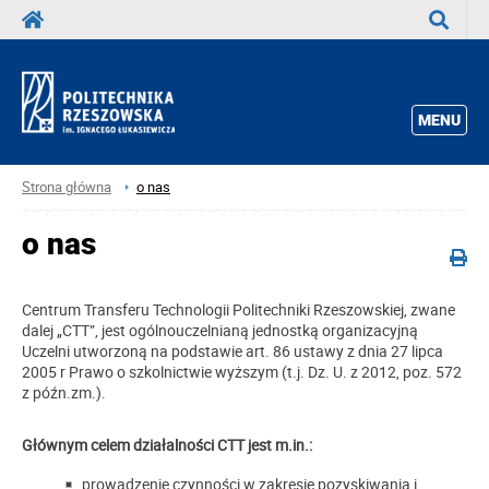
Wyszuka
MENU
Strona główna
o nas
o nas
Centrum Transferu Technologii Politechniki Rzeszowskiej, zwane
dalej „CTT”, jest ogólnouczelnianą jednostką organizacyjną
Uczelni utworzoną na podstawie art. 86 ustawy z dnia 27 lipca
2005 r Prawo o szkolnictwie wyższym (t.j. Dz. U. z 2012, poz. 572
z późn.zm.).
Głównym celem działalności CTT jest m.in.:
prowadzenie czynności w zakresie pozyskiwania i