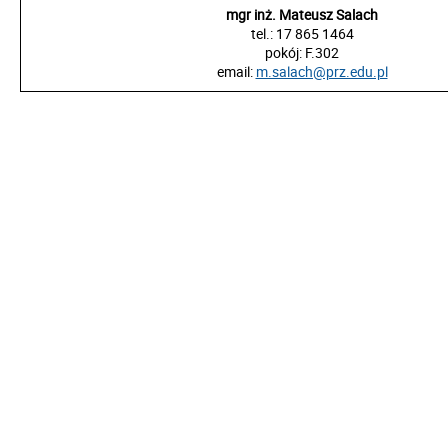
mgr inż. Mateusz Salach
tel.: 17 865 1464
pokój:
F.302
email:
m.salach@prz.edu.pl