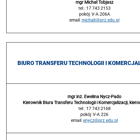
mgr Michał Tobjasz
tel.:
17 743 2153
pokój:
V-A.206A
email:
michalt@prz.edu.pl
BIURO TRANSFERU TECHNOLOGII I KOMERCJAL
mgr inż. Ewelina Nycz-Pado
Kierownik Biura Transferu Technologii i Komercjalizacji, kiero
tel.: 17 743 2168
pokój:
V-A.2
26
email:
enycz@prz.edu.pl