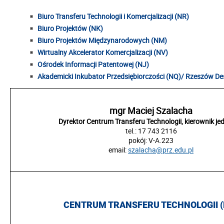
Biuro Transferu Technologii i Komercjalizacji (NR)
Biuro Projektów (NK)
Biuro Projektów Międzynarodowych (NM)
Wirtualny Akcelerator Komercjalizacji (NV)
Ośrodek Informacji Patentowej (NJ)
Akademicki Inkubator Przedsiębiorczości (NQ)/ Rzeszów De
mgr Maciej Szalacha
Dyrektor Centrum Transferu Technologii, kierownik je
tel.: 17 743 2116
pokój: V-A.223
email:
szalacha@prz.edu.pl
CENTRUM TRANSFERU TECHNOLOGII
(