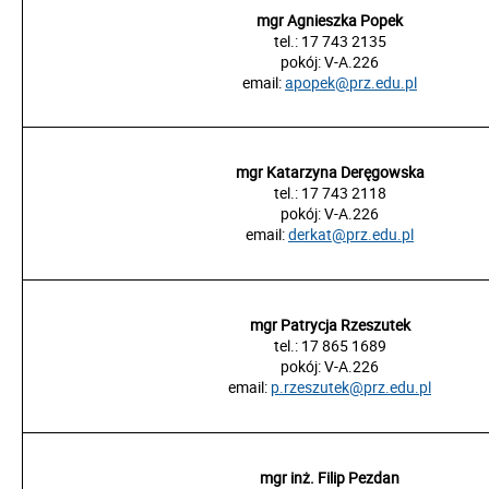
mgr Agnieszka Popek
tel.: 17 743 2135
pokój:
V-A.2
26
email:
apopek@prz.edu.pl
mgr Katarzyna Deręgowska
tel.: 17 743 2118
pokój:
V-A.2
26
email:
derkat@prz.edu.pl
mgr Patrycja Rzeszutek
tel.: 17 865 1689
pokój:
V-A.2
26
email:
p.rzeszutek@prz.edu.pl
mgr inż. Filip Pezdan