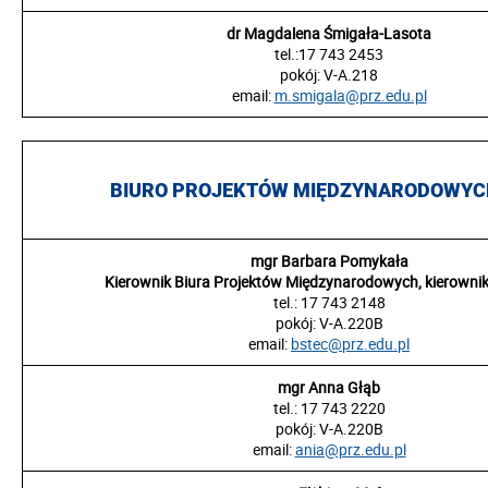
dr Magdalena Śmigała-Lasota
tel.:
17 743 2453
pokój:
V-A.218
email:
m.smigala@prz.edu.pl
BIURO PROJEKTÓW MIĘDZYNARODOWYC
mgr Barbara Pomykała
Kierownik Biura Projektów Międzynarodowych, kierownik
tel.: 17 743 2148
pokój:
V-A.220B
email:
bstec@prz.edu.pl
mgr Anna Głąb
tel.: 17 743 2220
pokój:
V-A.220B
email:
ania@prz.edu.pl