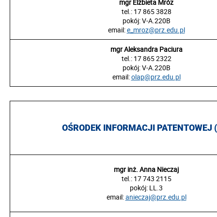
mgr Elżbieta Mróz
tel.: 17 865 3828
pokój:
V-A.220B
email:
e_mroz@prz.edu.pl
mgr Aleksandra Paciura
tel.: 17 865 2322
pokój: V-A.220B
email:
olap@prz.edu.pl
OŚRODEK INFORMACJI PATENTOWEJ (
mgr inż. Anna Nieczaj
tel.: 17 743 2115
pokój:
LL.3
email:
anieczaj@prz.edu.pl