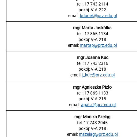
tel.: 17 743 2114
pokój: V-A.222
email:
kdudek@prz.edu.pl
mgr Marta Jaskółka
tel.: 17 865 1134
pokój: V-A.218
email:
martap
@prz.edu.pl
mgr Joanna Kuc
tel.: 17 743 2316
pokój: V-A.218
email:
j_kuc
@prz.edu.pl
mgr Agnieszka Pizło
tel.: 17 865 1133
pokój: V-A.218
email:
agacz
@prz.edu.pl
mgr Monika Szeląg
tel.:
17 743 2045
pokój:
V-A.218
email:
mszelag@prz.edu.pl