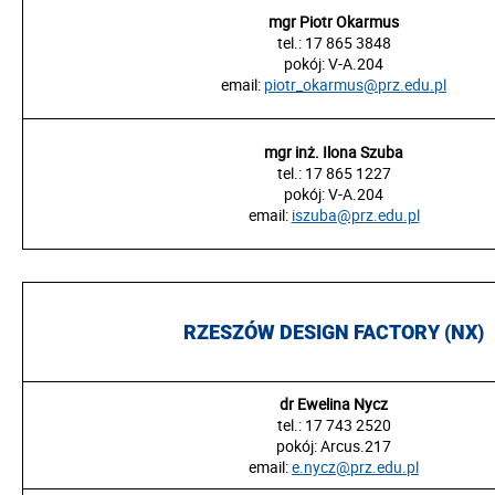
mgr Piotr Okarmus
tel.: 17 865 3848
pokój:
V-A.204
email:
piotr_okarmus@prz.edu.pl
mgr inż. Ilona Szuba
tel.: 17 865 1227
pokój:
V-A.204
email:
iszuba@prz.edu.pl
RZESZÓW DESIGN FACTORY (NX)
dr Ewelina Nycz
tel.: 17 743 2520
pokój:
Arcus.217
email:
e.nycz@prz.edu.pl