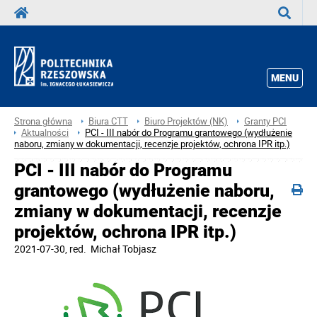
Wyszuka
MENU
Strona główna
Biura CTT
Biuro Projektów (NK)
Granty PCI
Aktualności
PCI - III nabór do Programu grantowego (wydłużenie
naboru, zmiany w dokumentacji, recenzje projektów, ochrona IPR itp.)
PCI - III nabór do Programu
grantowego (wydłużenie naboru,
zmiany w dokumentacji, recenzje
projektów, ochrona IPR itp.)
2021-07-30
, red.
Michał Tobjasz