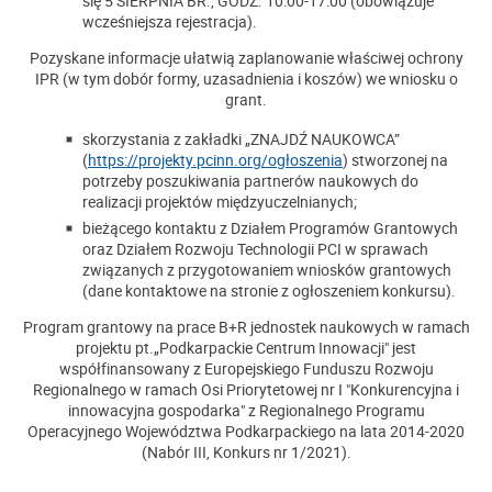
się 5 SIERPNIA BR., GODZ. 10:00-17:00 (obowiązuje
wcześniejsza rejestracja).
Pozyskane informacje ułatwią zaplanowanie właściwej ochrony
IPR (w tym dobór formy, uzasadnienia i koszów) we wniosku o
grant.
skorzystania z zakładki „ZNAJDŹ NAUKOWCA”
(
https://projekty.pcinn.org/ogłoszenia
) stworzonej na
potrzeby poszukiwania partnerów naukowych do
realizacji projektów międzyuczelnianych;
bieżącego kontaktu z Działem Programów Grantowych
oraz Działem Rozwoju Technologii PCI w sprawach
związanych z przygotowaniem wniosków grantowych
(dane kontaktowe na stronie z ogłoszeniem konkursu).
Program grantowy na prace B+R jednostek naukowych w ramach
projektu pt.„Podkarpackie Centrum Innowacji" jest
współfinansowany z Europejskiego Funduszu Rozwoju
Regionalnego w ramach Osi Priorytetowej nr I "Konkurencyjna i
innowacyjna gospodarka" z Regionalnego Programu
Operacyjnego Województwa Podkarpackiego na lata 2014-2020
(Nabór III, Konkurs nr 1/2021).