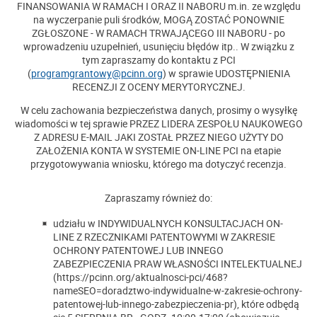
FINANSOWANIA W RAMACH I ORAZ II NABORU m.in. ze względu
na wyczerpanie puli środków, MOGĄ ZOSTAĆ PONOWNIE
ZGŁOSZONE - W RAMACH TRWAJĄCEGO III NABORU - po
wprowadzeniu uzupełnień, usunięciu błędów itp.. W związku z
tym zapraszamy do kontaktu z PCI
(
programgrantowy@pcinn.org
) w sprawie UDOSTĘPNIENIA
RECENZJI Z OCENY MERYTORYCZNEJ.
W celu zachowania bezpieczeństwa danych, prosimy o wysyłkę
wiadomości w tej sprawie PRZEZ LIDERA ZESPOŁU NAUKOWEGO
Z ADRESU E-MAIL JAKI ZOSTAŁ PRZEZ NIEGO UŻYTY DO
ZAŁOŻENIA KONTA W SYSTEMIE ON-LINE PCI na etapie
przygotowywania wniosku, którego ma dotyczyć recenzja.
Zapraszamy również do:
udziału w INDYWIDUALNYCH KONSULTACJACH ON-
LINE Z RZECZNIKAMI PATENTOWYMI W ZAKRESIE
OCHRONY PATENTOWEJ LUB INNEGO
ZABEZPIECZENIA PRAW WŁASNOŚCI INTELEKTUALNEJ
(https://pcinn.org/aktualnosci-pci/468?
nameSEO=doradztwo-indywidualne-w-zakresie-ochrony-
patentowej-lub-innego-zabezpieczenia-pr), które odbędą