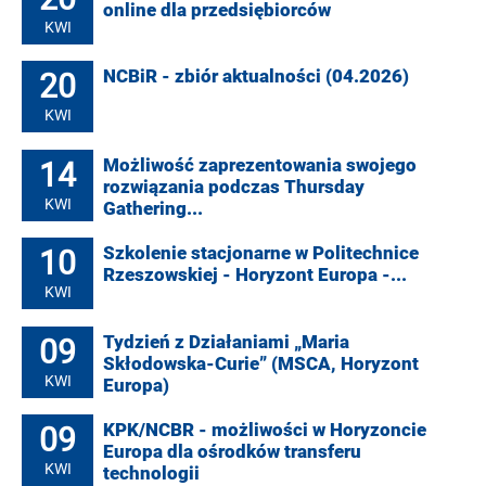
online dla przedsiębiorców
KWI
20
NCBiR - zbiór aktualności (04.2026)
KWI
14
Możliwość zaprezentowania swojego
rozwiązania podczas Thursday
KWI
Gathering...
10
Szkolenie stacjonarne w Politechnice
Rzeszowskiej - Horyzont Europa -...
KWI
09
Tydzień z Działaniami „Maria
Skłodowska-Curie” (MSCA, Horyzont
KWI
Europa)
09
KPK/NCBR - możliwości w Horyzoncie
Europa dla ośrodków transferu
KWI
technologii