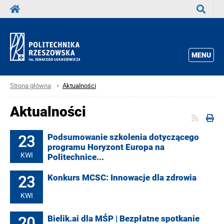
Wyszuka
MENU
Strona główna
Aktualności
Aktualności
23
Podsumowanie szkolenia dotyczącego
programu Horyzont Europa na
KWI
Politechnice...
23
Konkurs MCSC: Innowacje dla zdrowia
KWI
20
Bielik.ai dla MŚP | Bezpłatne spotkanie